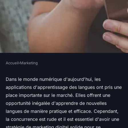
Accueil
›
Marketing
MARKETING
Comment intégrer les
Dans le monde numérique d'aujourd'hui, les
applications d'apprentissage des langues ont pris une
feedbacks des utilisateurs
place importante sur le marché. Elles offrent une
pour améliorer le marketing
opportunité inégalée d'apprendre de nouvelles
digital d'une application
langues de manière pratique et efficace. Cependant,
d'apprentissage des langues?
la concurrence est rude et il est essentiel d'avoir une
stratégie de marketing digital solide pour se