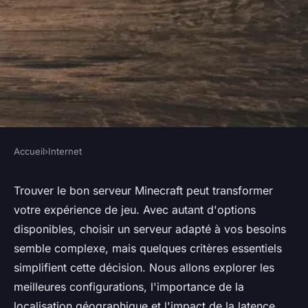
Accueil
›
Internet
INTERNET
Location serveur minecraft :
Trouver le bon serveur Minecraft peut transformer
votre expérience de jeu. Avec autant d'options
choisissez la meilleure option
disponibles, choisir un serveur adapté à vos besoins
dès maintenant
semble complexe, mais quelques critères essentiels
simplifient cette décision. Nous allons explorer les
Nino
•
16 octobre 2024
•
4 min de lecture
meilleures configurations, l'importance de la
localisation géographique et l'impact de la latence.