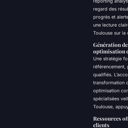
reporting analyt
regard des résul
progrès et alert
une lecture clai
Toulouse sur la 
Génération de
optimisation 
Une stratégie f
référencement, p
qualifiés. L’ac
transformation d
optimisation con
spécialisées vei
Toulouse, appuy
Ressources off
clients