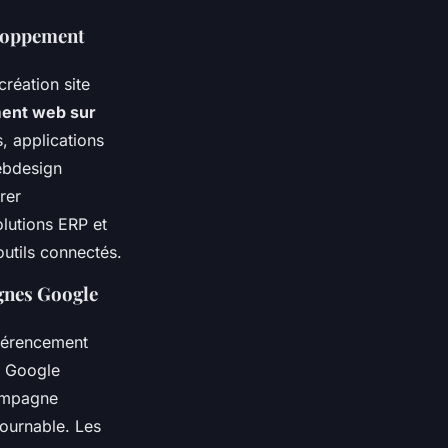
eloppement
création site
ent web sur
, applications
ebdesign
rer
olutions ERP et
outils connectés.
gnes Google
férencement
t Google
campagne
ournable. Les