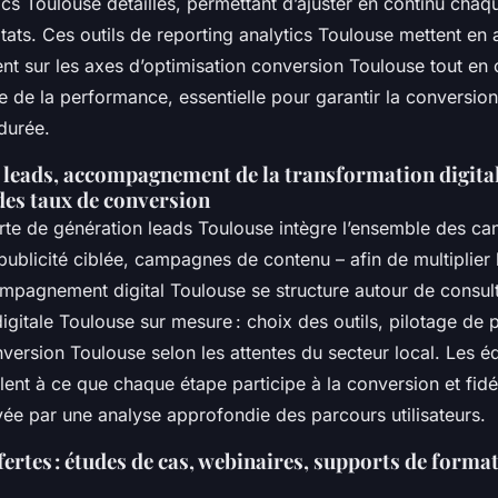
ics Toulouse détaillés, permettant d’ajuster en continu chaq
tats. Ces outils de reporting analytics Toulouse mettent en 
ent sur les axes d’optimisation conversion Toulouse tout en o
re de la performance, essentielle pour garantir la conversion 
durée.
 leads, accompagnement de la transformation digital
des taux de conversion
orte de génération leads Toulouse intègre l’ensemble des ca
ublicité ciblée, campagnes de contenu – afin de multiplier 
compagnement digital Toulouse se structure autour de consul
igitale Toulouse sur mesure : choix des outils, pilotage de p
version Toulouse selon les attentes du secteur local. Les é
llent à ce que chaque étape participe à la conversion et fidé
ée par une analyse approfondie des parcours utilisateurs.
ertes : études de cas, webinaires, supports de forma