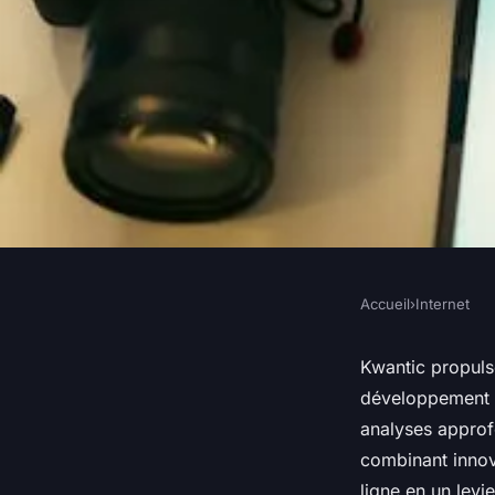
Accueil
›
Internet
INTERNET
Kwantic : l'agence d
Kwantic propulse
développement w
votre visibilité à to
analyses approf
combinant innov
ligne en un levi