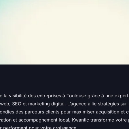
igitale qui booste
 la visibilité des entreprises à Toulouse grâce à une expert
eb, SEO et marketing digital. L’agence allie stratégies sur
ulouse
ondies des parcours clients pour maximiser acquisition et 
ation et accompagnement local, Kwantic transforme votre
er performant pour votre croissance.