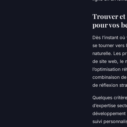
Nino
•
8 mai 2025
•
9 min de lecture
Trouver et 
pour vos be
Dès l’instant o
se tourner vers 
naturelle. Les p
de site web, le 
l’optimisation 
combinaison de 
de réflexion stra
Quelques critère
d’expertise sect
développement w
suivi personnali