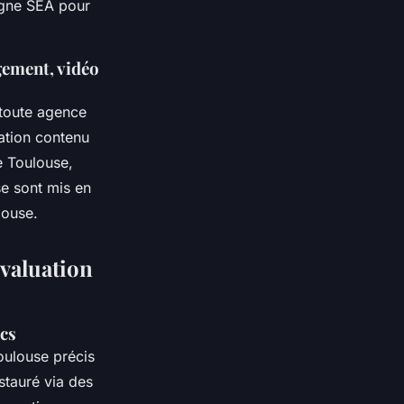
agne SEA pour
gement, vidéo
 toute agence
éation contenu
e Toulouse,
e sont mis en
louse.
évaluation
ics
oulouse précis
nstauré via des