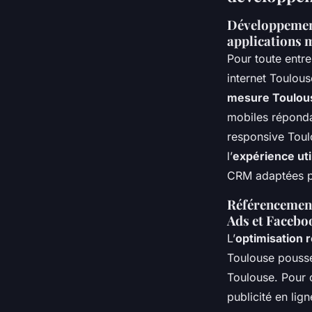
Développement
applications 
Pour toute entrep
internet Toulou
mesure Toulou
mobiles réponda
responsive Toul
l’
expérience uti
CRM adaptées per
Référencement
Ads et Facebo
L’
optimisation 
Toulouse poussé
Toulouse. Pour 
publicité en li