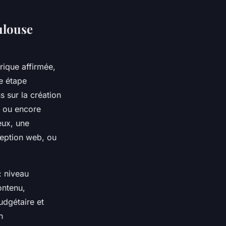
ulouse
rique affirmée,
 étape
s sur la création
x ou encore
eux, une
ception web, ou
: niveau
ontenu,
udgétaire et
n