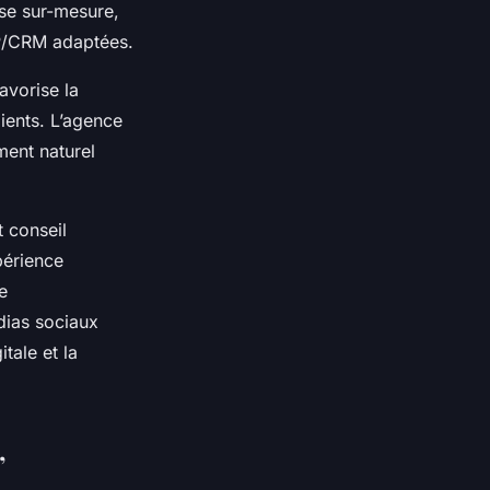
use sur-mesure,
RP/CRM adaptées.
avorise la
lients. L’agence
ment naturel
t conseil
périence
e
dias sociaux
tale et la
,