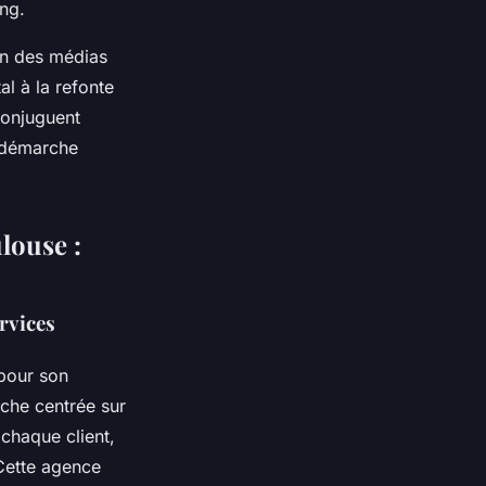
ng.
on des médias
l à la refonte
conjuguent
e démarche
louse :
rvices
pour son
che centrée sur
chaque client,
Cette agence