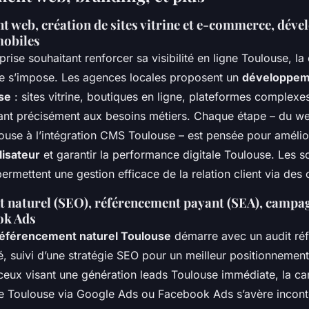
 web, création de sites vitrine et e-commerce, dév
mobiles
rise souhaitant renforcer sa visibilité en ligne Toulouse, la 
se s’impose. Les agences locales proposent un
développem
se
: sites vitrine, boutiques en ligne, plateformes complexes
nt précisément aux besoins métiers. Chaque étape – du w
ouse à l’intégration CMS Toulouse – est pensée pour amélio
lisateur
et garantir la performance digitale Toulouse. Les s
mettent une gestion efficace de la relation client via des 
 naturel (SEO), référencement payant (SEA), campa
ok Ads
référencement naturel Toulouse
démarre avec un audit ré
, suivi d’une stratégie SEO pour un meilleur positionnemen
ceux visant une génération leads Toulouse immédiate, la 
gne Toulouse via Google Ads ou Facebook Ads s’avère incont