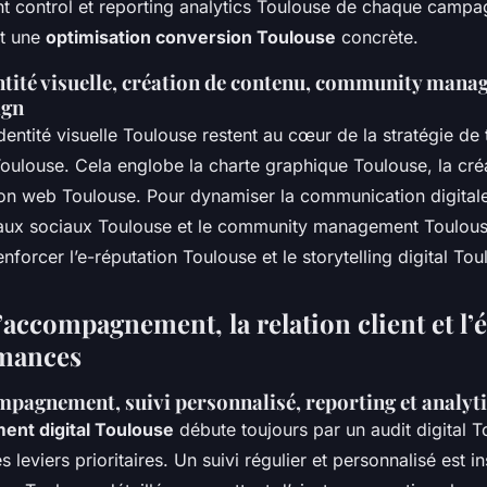
t control et reporting analytics Toulouse de chaque camp
et une
optimisation conversion Toulouse
concrète.
ntité visuelle, création de contenu, community mana
ign
dentité visuelle Toulouse restent au cœur de la stratégie de
Toulouse. Cela englobe la charte graphique Toulouse, la cr
ion web Toulouse. Pour dynamiser la communication digital
eaux sociaux Toulouse et le community management Toulous
nforcer l’e-réputation Toulouse et le storytelling digital Tou
accompagnement, la relation client et l’
rmances
pagnement, suivi personnalisé, reporting et analyt
nt digital Toulouse
débute toujours par un audit digital T
es leviers prioritaires. Un suivi régulier et personnalisé est i