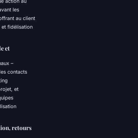
ue action au
avant les
ffrant au client
et fidélisation
e et
naux –
les contacts
ting
rojet, et
quipes
lisation
tion, retours