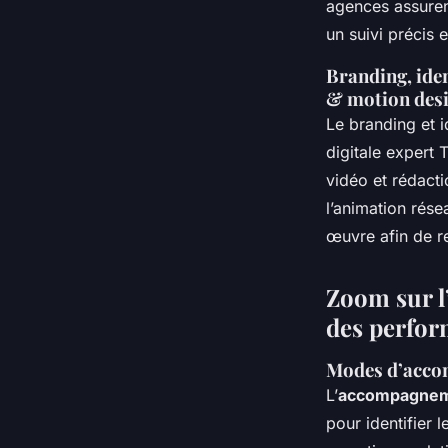
agences assuren
un suivi précis 
Branding, ide
& motion des
Le branding et i
digitale expert 
vidéo et rédact
l’animation rés
œuvre afin de re
Zoom sur l’
des perfo
Modes d’accom
L’
accompagneme
pour identifier l