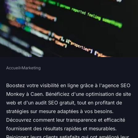
Accueil
›
Marketing
MARKETING
Boostez votre visibilité avec
Boostez votre visibilité en ligne grâce à l'agence SEO
Monkey à Caen. Bénéficiez d'une optimisation de site
l'agence seo caen: seo monkey
web et d'un audit SEO gratuit, tout en profitant de
stratégies sur mesure adaptées à vos besoins.
Nino
•
3 août 2024
•
4 min de lecture
Découvrez comment leur transparence et efficacité
fournissent des résultats rapides et mesurables.
Rejoignez leurs clients satisfaits qui ont amélioré leur